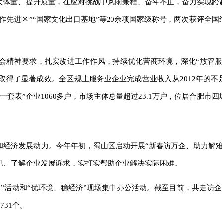
做大体量、提升质量，在应对挑战中风雨兼程、奋斗不止，奋力实现跨
工作先进区”“国家文化出口基地”等20余项国家级称号，两次获评全
大会精神要求，扎实改进工作作风，持续优化营商环境，深化“放管服
取得了显著成效。全区规上服务业企业完成营业收入从2012年的不
规上一套表”企业1060多户，市场主体总量超过23.1万户，位居合肥市
和经济发展动力。今年年初，蜀山区启动开展“新春访万企、助力解难
见、了解企业发展诉求，实打实帮助企业解决实际困难。
”活动和“优环境、稳经济”现场集中办公活动。截至目前，共走访企业
31个。