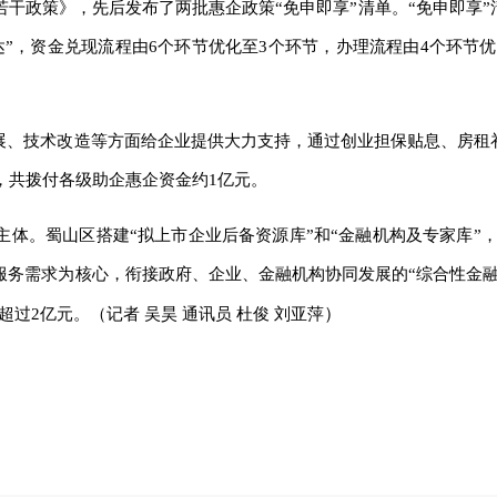
干政策》，先后发布了两批惠企政策“免申即享”清单。“免申即享”
”，资金兑现流程由6个环节优化至3个环节，办理流程由4个环节优
发展、技术改造等方面给企业提供大力支持，通过创业担保贴息、房租
，共拨付各级助企惠企资金约1亿元。
主体。蜀山区搭建“拟上市企业后备资源库”和“金融机构及专家库”，
服务需求为核心，衔接政府、企业、金融机构协同发展的“综合性金融
）
超过2亿元。（
记者 吴昊 通讯员 杜俊 刘亚萍