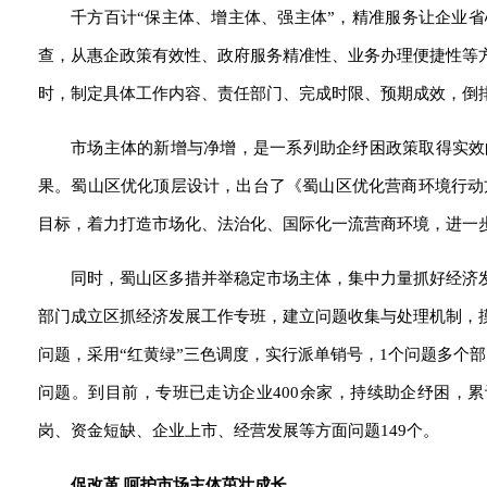
千方百计“保主体、增主体、强主体”，精准服务让企业
查，从惠企政策有效性、政府服务精准性、业务办理便捷性等
时，制定具体工作内容、责任部门、完成时限、预期成效，倒
市场主体的新增与净增，是一系列助企纾困政策取得实效
果。蜀山区优化顶层设计，出台了《蜀山区优化营商环境行动方
目标，着力打造市场化、法治化、国际化一流营商环境，进一
同时，蜀山区多措并举稳定市场主体，集中力量抓好经济
部门成立区抓经济发展工作专班，建立问题收集与处理机制，
问题，采用“红黄绿”三色调度，实行派单销号，1个问题多个
问题。到目前，专班已走访企业400余家，持续助企纾困，
岗、资金短缺、企业上市、经营发展等方面问题149个。
促改革 呵护市场主体茁壮成长