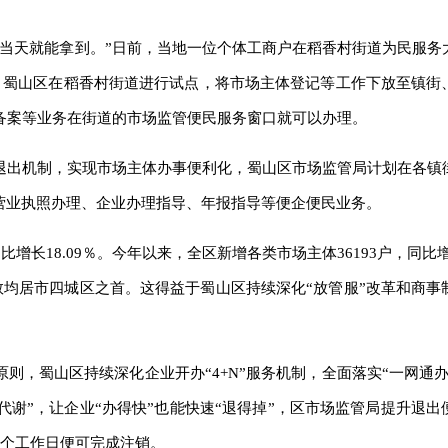
且当天就能拿到。”日前，当地一位个体工商户在稻香村街道为民服务
，蜀山区在稻香村街道进行试点，将市场主体登记等工作下放至镇街
备案等业务在街道的市场监管便民服务窗口就可以办理。
退出机制，实现市场主体办事便利化，蜀山区市场监管局计划在各镇
营业执照办理、企业办理指导、年报指导等便企便民业务。
增长18.09％。今年以来，全区新增各类市场主体36193户，同比增
数均居市四城区之首。这得益于蜀山区持续深化“放管服”改革和商事
则，蜀山区持续深化企业开办“4+N”服务机制，全面落实“一网通
代谢”，让企业“办得快”也能快速“退得掉”，区市场监管局提升退
1个工作日便可完成注销。