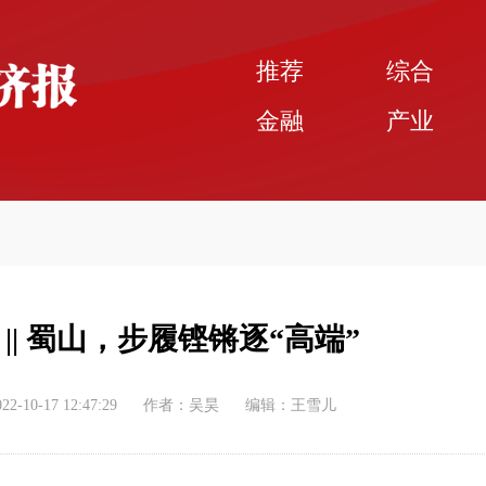
推荐
综合
金融
产业
|| 蜀山，步履铿锵逐“高端”
022-10-17 12:47:29
作者：吴昊
编辑：王雪儿