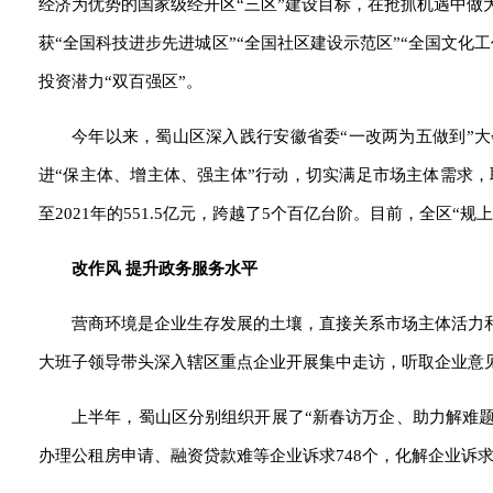
经济为优势的国家级经开区“三区”建设目标，在抢抓机遇中
获“全国科技进步先进城区”“全国社区建设示范区”“全国文化
投资潜力“双百强区”。
今年以来，蜀山区深入践行安徽省委“一改两为五做到”
进“保主体、增主体、强主体”行动，切实满足市场主体需求，
至2021年的551.5亿元，跨越了5个百亿台阶。目前，全区“
改作风 提升政务服务水平
营商环境是企业生存发展的土壤，直接关系市场主体活力
大班子领导带头深入辖区重点企业开展集中走访，听取企业意
上半年，蜀山区分别组织开展了“新春访万企、助力解难题
办理公租房申请、融资贷款难等企业诉求748个，化解企业诉求7