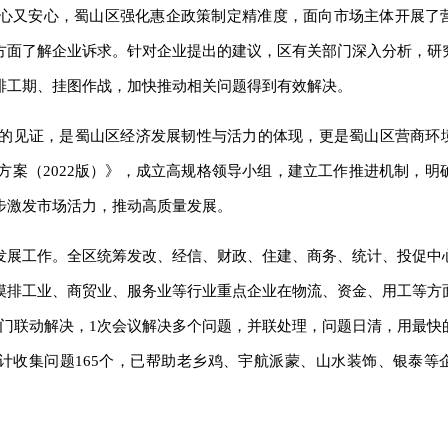
省心又安心，蜀山区强化惠企政策制定精准度，面向市场主体开展了
方面了解企业诉求。针对企业提出的建议，区有关部门深入分析，研
排工期、挂图作战，加快推动相关问题得到有效解决。
的见证，是蜀山区经济发展韧性与活力的体现，更是蜀山区营商环
案（2022版）》，成立高规格领导小组，建立工作推进机制，明确
步激发市场活力，推动高质量发展。
发展工作。全区统筹发改、经信、财政、住建、商务、统计、投促中
摸排工业、商贸业、服务业等行业重点企业在物流、资金、用工等方
部门联动解决，1次会议解决多个问题，并联处理，问题日清，用最快
累计收集问题165个，已帮助老乡鸡、宇航派蒙、山水装饰、银泰等