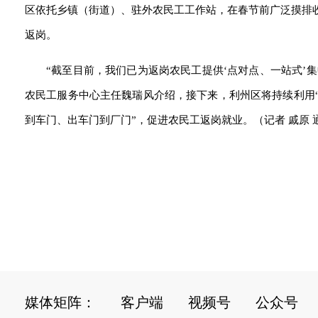
区依托乡镇（街道）、驻外农民工工作站，在春节前广泛摸排
返岗。
“截至目前，我们已为返岗农民工提供‘点对点、一站式
’
集
农民工服务中心主任魏瑞风介绍，接下来，
利州区
将持续利用
到车门、出车门到厂门”，促进农民工返岗就业。（记者 戚原 通
媒体矩阵：
客户端
视频号
公众号