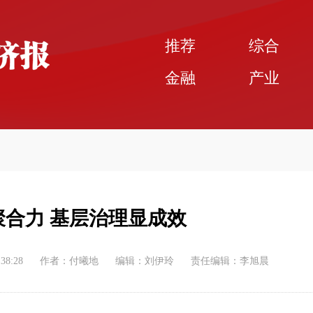
推荐
综合
金融
产业
聚合力 基层治理显成效
:38:28
作者：付曦地
编辑：刘伊玲
责任编辑：李旭晨