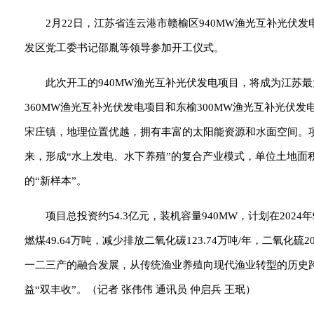
2月22日，江苏省连云港市赣榆区940MW渔光互补光
发区党工委书记邵胤等领导参加开工仪式。
此次开工的940MW渔光互补光伏发电项目，将成为江苏
360MW渔光互补光伏发电项目和东榆300MW渔光互补光伏发
宋庄镇，地理位置优越，拥有丰富的太阳能资源和水面空间。项
来，形成“水上发电、水下养殖”的复合产业模式，单位土地面
的“新样本”。
项目总投资约54.3亿元，装机容量940MW，计划在202
燃煤49.64万吨，减少排放二氧化碳123.74万吨/年，二氧化硫2
一二三产的融合发展，从传统渔业养殖向现代渔业转型的历史
益“双丰收”。（记者 张伟伟 通讯员 仲启兵 王珉）