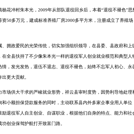
杨花冲村朱本光，2009年从部队退役回乡后，本着“退役不褪色”思
资50多万元，建成标准养殖厂房2000多平方米，注册成立了养殖
属、拥政爱民的光荣传统，切实加强组织领导，在县委、县政府和上
，在全县扶持了不少像朱本光一样的退役军人创业就业模范和典型人
热情，发光发热，退伍不退志、退役不褪色，始终不忘军人初心、永
作出更大贡献。
力市场供大干求的严峻就业形势，祥云县审时度势，因势利导地处理
询和小额担保贷款服务的同时，主动联系县内外多家企事业用人单位
鼓励退役军人自主创业、自谋职业，根据他们自身的特点、能力和社
成功创业保驾护航打开致富门路。