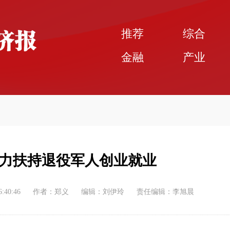
推荐
综合
金融
产业
力扶持退役军人创业就业
6:40:46
作者：郑义
编辑：刘伊玲
责任编辑：李旭晨