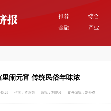
推荐
综合
金融
产业
里闹元宵 传统民俗年味浓
:45:28
作者：查燕荣
编辑：刘伊玲
责任编辑：刘炎炎