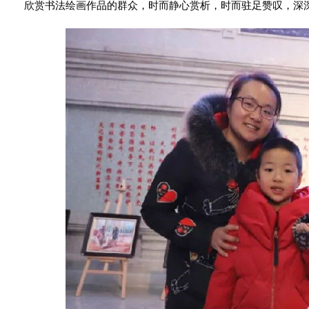
欣赏书法绘画作品的群众，时而静心赏析，时而驻足赞叹，深