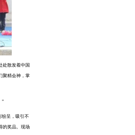
处处散发着中国
们聚精会神，掌
”
彩纷呈，吸引不
得的奖品。现场