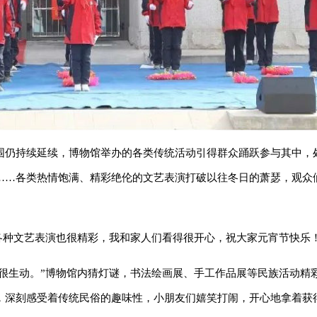
围仍持续延续，博物馆举办的各类传统活动引得群众踊跃参与其中，
……各类热情饱满、精彩绝伦的文艺表演打破以往冬日的萧瑟，观众
各种文艺表演也很精彩，我和家人们看得很开心，祝大家元宵节快乐！
画得很生动。”博物馆内猜灯谜，书法绘画展、手工作品展等民族活动精
，深刻感受着传统民俗的趣味性，小朋友们嬉笑打闹，开心地拿着获