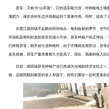
茯苓，又称为“山药莲”，它的适应能力强，对种植地土
壤肥力，保护农村生态环境都起到了显著作用。同时，提高了
在墨江团田镇不起眼的田间地头，每到收获的季节，空气
开动机器将削好皮的茯苓切成小方块。茯苓种植户孙正坤说：
们种植茯苓，刚开始引进种植时，由于不懂病虫害防治，茯苓
改良措施，茯苓产量质量都大大提高了。现在，我家的收入比
目前，团田镇茯苓种植产业已然成为当地的经济支柱之一
顿，还能照顾到家里的老人和孩子。村民们聚在一起时更多的