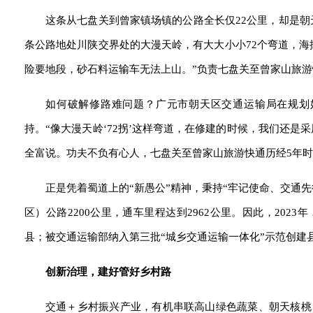
这条从七盘关到曾家镇场镇的公路全长仅22公里，却是
条公路地处川陕交界处的大漫天岭，有大大小小72个弯道，海
险要地段，砂石料运输车无法上山。”负责七盘关至曾家山旅
如何破解修路难问题？广元市朝天区交通运输局在规划
持。“像大漫天岭‘72拐’这样弯道，在修建的时候，我们还
全富说。功夫不负有心人，七盘关至曾家山旅游快通历经5年时间
正是凭着蜀道上的“新愚公”精神，秉持“牢记使命、交通先
区）公路2200公里，通车里程达到2962公里。因此，202
县；被交通运输部纳入第三批“城乡交通运输一体化”示范创建
创新治理，建好管好乡村路
交通＋乡村振兴产业，有机串联高山绿色蔬菜、朝天核桃