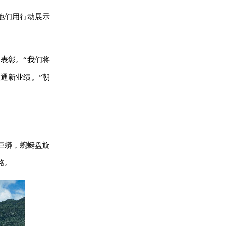
他们用行动展示
表彰。“我们将
通新业绩。”朝
巨蟒，蜿蜒盘旋
路。