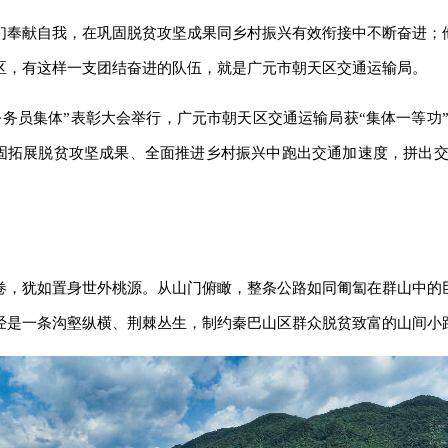
们奉献自我，在巩固脱贫攻坚成果同乡村振兴有效衔接中不断奋进；
区，有这样一支团结奋进的队伍，就是广元市朝天区交通运输局。
公务员集体”表彰大会举行，广元市朝天区交通运输局获“集体一等功”
巩固拓展脱贫攻坚成果、全面推进乡村振兴中跑出交通加速度，拼出交
卷，犹如置身世外桃源。从山门俯瞰，整条公路如同匍匐在群山中的
经是一条沟壑纵横、荆棘丛生，制约秦巴山区群众脱贫致富的山间小