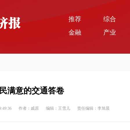
推荐
综合
金融
产业
民满意的交通答卷
9:49:36
作者：戚原
编辑：王雪儿
责任编辑：李旭晨