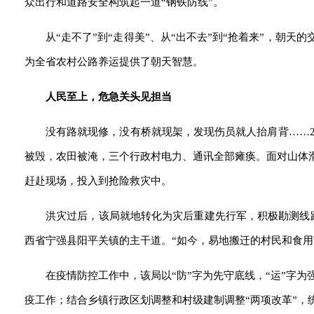
众出行和道路安全构筑起一道“钢铁防线”。
从“走不了”到“走得美”、从“出不去”到“抢着来”，朝
为全省农村公路养运提供了朝天智慧。
人民至上，危急关头见担当
没有路就现修，没有桥就现架，发现伤员就人抬肩背……2
被毁，农田被淹，三个行政村电力、通讯全部瘫痪。面对山体
赶赴现场，投入到抢险救灾中。
洪灾过后，该局就地转化为灾后重建先行军，积极勘测线
西省宁强县阳平关镇的主干道。“如今，易地搬迁的村民和食用
在疫情防控工作中，该局以“防”字为先守底线，“运”字为
疫工作；结合乡镇行政区划调整和村级建制调整“两项改革”，