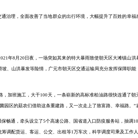
天的交通治理，全面改善了当地群众的出行环境，大幅提升了百姓的幸
021年8月20日夜，一场突如其来的特大暴雨致使朝天区大滩镇山洪
滑坡、山洪暴发等险情，广元市朝天区交通运输局充分发挥保障职能
路，加班施工，大干100天，一条崭新的高标准柏油路很快连通了朝
菌园区的菇农们借助这条重建路，又一次走上了致富路、幸福路。”
强保畅通，牵头设立了5个高速公路、国省道入口防疫服务站，抽调1
统筹调配货运、客运、公交、出租等1万车次，科学调度司乘及工作人