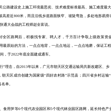
朝天公路建设史上施工环境最恶劣、技术难度标准最高、施工难度最大
拔高差近800米，而且沿线乡道路面狭窄、坡陡弯急，多处地形易滑
游快通大会战的工程师赵全富说。
好全区路网后，积极找专家、聘人才，千方百计争取上级政策资
是采用最原始的方法，一点点地背，一点点地运，一点点地磨，保证工程
，于2022年底全面建成通车。
行”理念，自2013年以来，广元市朝天区交通运输局共新改建区、
3年，朝天区成功创建为国家级“四好农村路”示范县；四川省乡村运输
县名单。
、食用笋等6个现代农业园区和5个现代林业园区路网，延长特色产