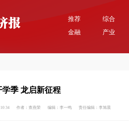
推荐
综合
金融
产业
开学季 龙启新征程
:10:34
作者：查燕荣
编辑：李一鸣
责任编辑：李旭晨