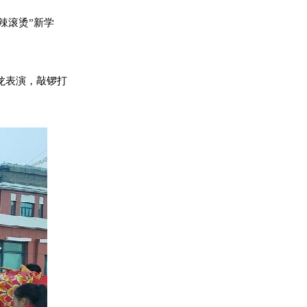
辣滚烫”新学
龙表演，敲锣打