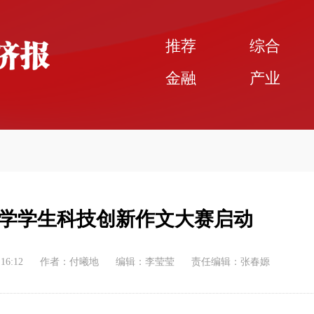
推荐
综合
金融
产业
中小学学生科技创新作文大赛启动
:16:12
作者：付曦地
编辑：李莹莹
责任编辑：张春嫄