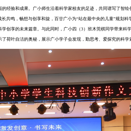
面的经验和成果。广小师生沿着科学家校友的足迹，共同谱写了智绘
成长共鸣，畅想与创享和旋，百廿广小为“站在最中央的儿童”规划科
科学创享的未来篇章。与此同时，广小四（3）班木莞棋同学带来科
示了荷叶自洁的奥秘，展示广小学子会发现，勤思考、爱探究的科学