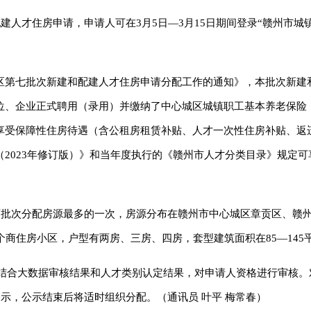
建人才住房申请，申请人可在3月5日—3月15日期间登录“赣州市城
区第七批次新建和配建人才住房申请分配工作的通知》，本批次新建
位、企业正式聘用（录用）并缴纳了中心城区城镇职工基本养老保险
享受保障性住房待遇（含公租房租赁补贴、人才一次性住房补贴、返
2023年修订版）》和当年度执行的《赣州市人才分类目录》规定可
历批次分配房源最多的一次，房源分布在赣州市中心城区章贡区、赣
个商住房小区，户型有两房、三房、四房，套型建筑面积在85—145
办将结合大数据审核结果和人才类别认定结果，对申请人资格进行审核
示，公示结束后将适时组织分配。（通讯员 叶平 梅常春）