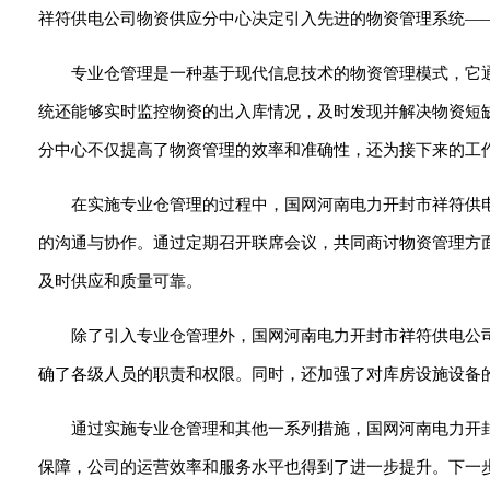
祥符供电公司物资供应分中心决定引入先进的物资管理系统—
专业仓管理是一种基于现代信息技术的物资管理模式，它
统还能够实时监控物资的出入库情况，及时发现并解决物资短
分中心不仅提高了物资管理的效率和准确性，还为接下来的工
在实施专业仓管理的过程中，国网河南电力开封市祥符供
的沟通与协作。通过定期召开联席会议，共同商讨物资管理方
及时供应和质量可靠。
除了引入专业仓管理外，国网河南电力开封市祥符供电公
确了各级人员的职责和权限。同时，还加强了对库房设施设备
通过实施专业仓管理和其他一系列措施，国网河南电力开
保障，公司的运营效率和服务水平也得到了进一步提升。下一步