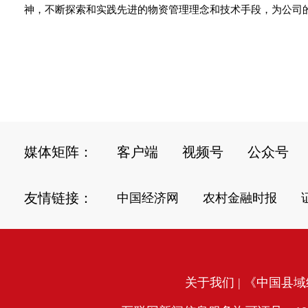
神，不断探索和实践先进的物资管理理念和技术手段，为公司的
媒体矩阵：
客户端
视频号
公众号
友情链接：
中国经济网
农村金融时报
关于我们
| 《中国县域经