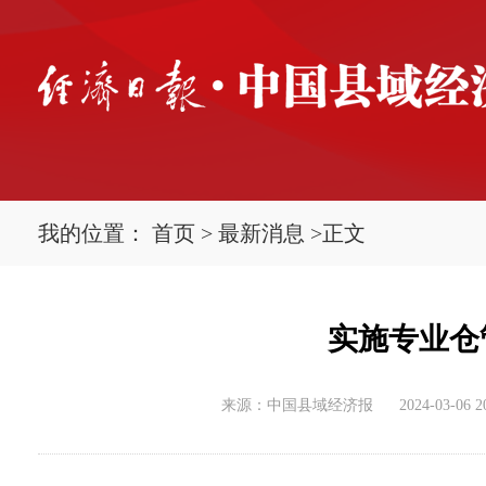
我的位置：
首页
>
最新消息
>
正文
实施专业仓
来源：中国县域经济报
2024-03-06 2