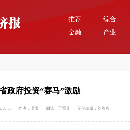
推荐
综合
金融
产业
省政府投资“赛马”激励
0:30:53
作者：吴昊
编辑：王雪儿
责任编辑：刘炎炎