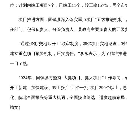
位；计划内竣工项目7个，已竣工11个，竣工率157%，居全市
项目推进方面，固镇县深入落实重点项目“五级推进机制”
任部门、包保负责
人
、分管负责人、县政府主要负责
人
的五级
“通过强化‘交地即开工’联审制度，加强项目实地巡查，
建立重点项目预警机制，压实责任。”李永表示，为了精准推进
一目了然。
2024年，固镇县将坚持“大抓项目、抓大项目”工作导向
开工新建、加快建设、竣工投产“四个一批”项目290个以上，
化、皖北全面振兴等重大机遇，全面摸底筛选、适度超前布局，
靖文）