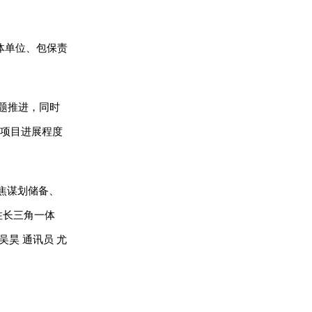
体单位、包保责
题推进，同时
点项目进展程度
聚焦谋划储备、
住长三角一体
昊 通讯员 尤