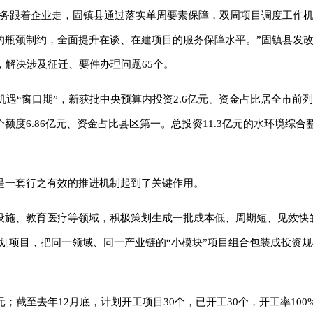
服务跟着企业走，固镇县通过落实单周要素保障，双周项目调度工作
的瓶颈制约，全面提升在谈、在建项目的服务保障水平。”固镇县发
，解决涉及征迁、要件办理问题65个。
机遇“窗口期”，新获批中央预算内投资2.6亿元、资金占比居全市前
个额度6.86亿元、资金占比县区第一。总投资11.3亿元的水环境综
是一套行之有效的推进机制起到了关键作用。
施、教育医疗等领域，积极策划生成一批成本低、周期短、见效快的
谋划项目，把同一领域、同一产业链的“小模块”项目组合包装成投资
9亿元；截至去年12月底，计划开工项目30个，已开工30个，开工率10