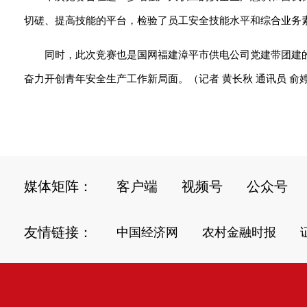
切磋、提高技能的平台，检验了员工安全技能水平和综合业务
同时，此次竞赛也是国网福建漳平市供电公司党建带团建
奋力开创青年安全生产工作新局面。（记者 黄长秋 通讯员 俞
媒体矩阵：
客户端
视频号
公众号
友情链接：
中国经济网
农村金融时报