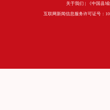
关于我们
| 《中国县域经
互联网新闻信息服务许可证号：10120