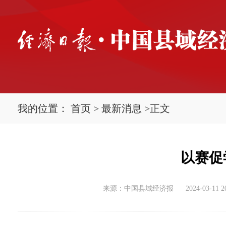
我的位置：
首页
>
最新消息
>
正文
以赛促
来源：中国县域经济报
2024-03-11 2