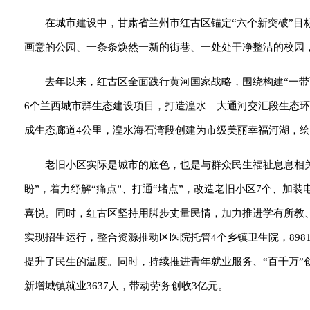
在城市建设中，甘肃省兰州市红古区锚定“六个新突破”
画意的公园、一条条焕然一新的街巷、一处处干净整洁的校园
去年以来，红古区全面践行黄河国家战略，围绕构建“一
6个兰西城市群生态建设项目，打造湟水—大通河交汇段生态环
成生态廊道4公里，湟水海石湾段创建为市级美丽幸福河湖，
老旧小区实际是城市的底色，也是与群众民生福祉息息相关
盼”，着力纾解“痛点”、打通“堵点”，改造老旧小区7个、加装电
喜悦。同时，红古区坚持用脚步丈量民情，加力推进学有所教
实现招生运行，整合资源推动区医院托管4个乡镇卫生院，898
提升了民生的温度。同时，持续推进青年就业服务、“百千万”创
新增城镇就业3637人，带动劳务创收3亿元。