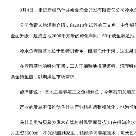
3月4日，走进新疆乌什县峻鼎渔业开发有限责任公司冷
公司负责人施泽鹏介绍，自2018年试养的三文鱼、中华鲟
全面升级，建成占地2000平方米的孵化车间、60个成鱼养殖
冷水鱼养殖基地位于奥特贝希乡，毗邻托什干河，这里泉
在养殖基地的孵化车间，工人正娴熟地投喂饵料、清理孵化
条金鳟鱼苗，以期满足市场需求。
施泽鹏说：“基地主要养殖三文鱼和鲟鱼，今年我们又增加
产业的发展不仅推动乌什县产业结构调整和优化，也为当
乌什县奥特贝希乡库木布隆村村民亚库普·艾山在得知冷水
月工资3600元，不光能照顾家里，还能学习养殖技术，每天过