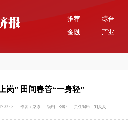
推荐
综合
金融
产业
上岗” 田间春管“一身轻”
17:32:08
作者：戚原
编辑：张驰
责任编辑：刘炎炎