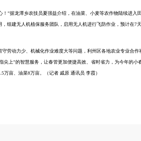
省心！”据龙潭乡农技员夏强益介绍，在油菜、小麦等农作物陆续进入
，组建无人机植保服务团队，启用无人机进行飞防作业，预计在7天内
留守劳动力少、机械化作业难度大等问题，利州区各地农业专业合作
等“指尖上”的智慧服务，让春管更加便捷高效、省时省力，为今年的小
5万亩、油菜8万亩。（记者 戚原 通讯员 李霞）