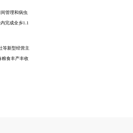
田间管理和病虫
完成全乡1.1
社等新型经营主
春粮食丰产丰收