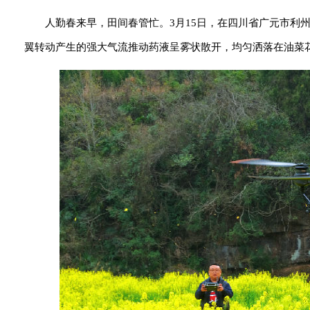
人勤春来早，田间春管忙。3月15日，在四川省广元市利
翼转动产生的强大气流推动药液呈雾状散开，均匀洒落在油菜