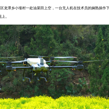
州区龙潭乡小垭村一处油菜田上空，一台无人机在技术员的娴熟操作
花上。