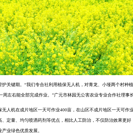
护关键期。“我们专合社利用植保无人机，对青龙、小垭两个村种植的
预计一周左右能全部完成作业。”广元市林园无公害农业专业合作社理事
无人机在成片地区一天可作业400亩，在山区不成片地区一天可作业
高、定量、均匀喷洒药剂等优点，相比人工防治，不仅防治效果更好
业产业绿色优质发展。