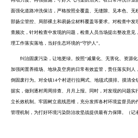
再增力度、再强措施，守好大气污染防治关。在日常冲洗作业
面强化道路冲洗保洁，严格按照全覆盖、无缝隙、见本色、无
部扬尘管控、局部裸土和易扬尘材料覆盖等要求。对检查中发
查频次，针对检查中发现的问题，检查人员当场提出整改意见
理工作落实落地，当好生态环境的“守护人”。
纠治固废污染，让地更绿。按照“减量化、无害化、资源
加强闲置养殖场、地块及空房的日常有效监管，责任落实到人
倒固废行为。对全镇14个村进行拉网式、地毯式摸排。摸清
据实，做到逐村周周排查、月月上报。同时，对发现的问题实
立长效机制。牢固树立底线思维，充分发挥各村环境监督员的
管理机制，为打好环境污染防治攻坚战提供最有力保障。（记者 