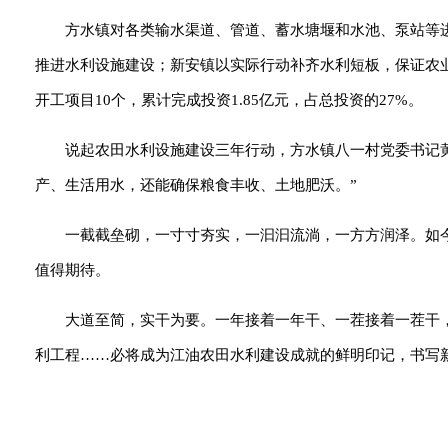
方水镇对各类输水渠道、管道、蓄水塘堰和水池、泵站等
推进水利设施建设；新安镇以实际行动补齐水利短板，保证农
开工项目10个，累计完成投资1.85亿元，占总投资的27%。
说起农田水利设施建设三年行动，方水镇八一村党委书记黄
产、生活用水，还能确保粮食丰收、土地肥沃。”
一截截垒砌，一寸寸夯实，一汩汩流淌，一方方润泽。如
值得期待。
大道至简，实干为要。一年接着一年干、一茬接着一茬干
利工程……必将成为江油农田水利建设成就的鲜明印记，书写新