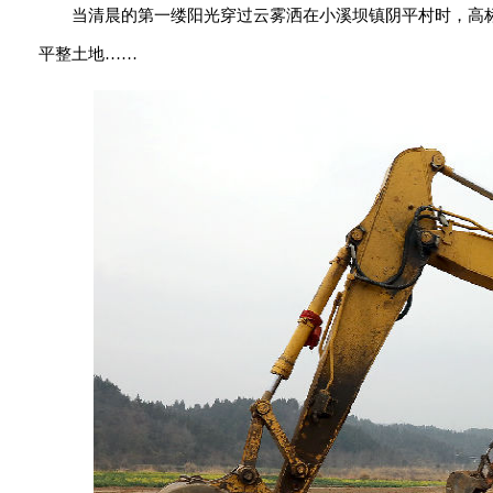
当清晨的第一缕阳光穿过云雾洒在小溪坝镇阴平村时，高
平整土地……