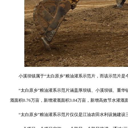
小溪坝镇属于“太白原乡”粮油灌系示范片，而该示范片是
“太白原乡”粮油灌系示范片涵盖厚坝镇、小溪坝镇、重华镇
溉面积0.76万亩，新增灌溉面积3.04万亩，新增高效节水灌溉
“太白原乡”粮油灌系示范片仅仅是江油农田水利设施建设