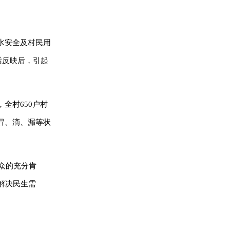
。
水安全及村民用
话反映后，引起
全村650户村
冒、滴、漏等状
众的充分肯
解决民生需