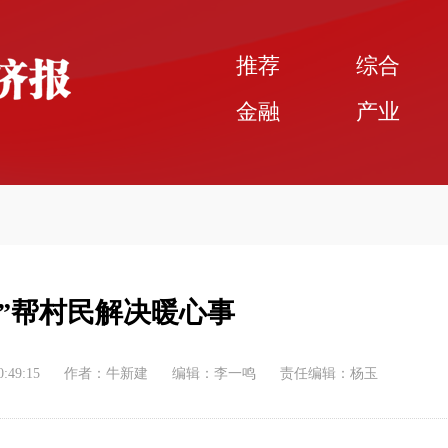
推荐
综合
金融
产业
线”帮村民解决暖心事
0:49:15
作者：牛新建
编辑：李一鸣
责任编辑：杨玉