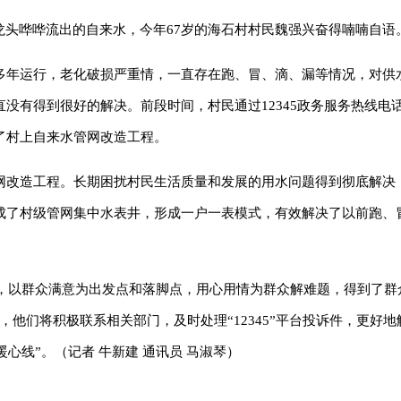
龙头哗哗流出的自来水，今年67岁的海石村村民魏强兴奋得喃喃自语
多年运行，老化破损严重情，一直存在跑、冒、滴、漏等情况，对供
没有得到很好的解决。前段时间，村民通过12345政务服务热线电
了村上自来水管网改造工程。
改造工程。长期困扰村民生活质量和发展的用水问题得到彻底解决，
成了村级管网集中水表井，形成一户一表模式，有效解决了以前跑、
入点，以群众满意为出发点和落脚点，用心用情为群众解难题，得到了群
他们将积极联系相关部门，及时处理“12345”平台投诉件，更好地
暖心线”。（记者 牛新建 通讯员 马淑琴）