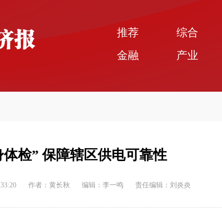
推荐
综合
金融
产业
身体检” 保障辖区供电可靠性
:33:20
作者：黄长秋
编辑：李一鸣
责任编辑：刘炎炎