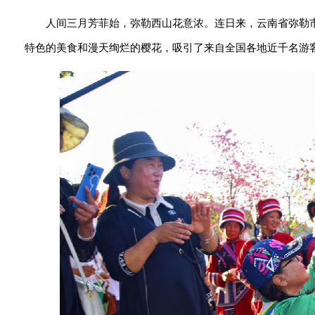
人间三月芳菲始，弥勒西山花意浓。连日来，云南省弥勒
特色的美食和漫天绚烂的樱花，吸引了来自全国各地近千名游