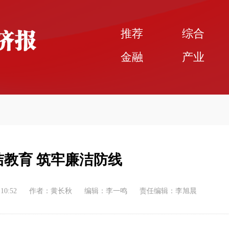
推荐
综合
金融
产业
洁教育 筑牢廉洁防线
:10:52
作者：黄长秋
编辑：李一鸣
责任编辑：李旭晨