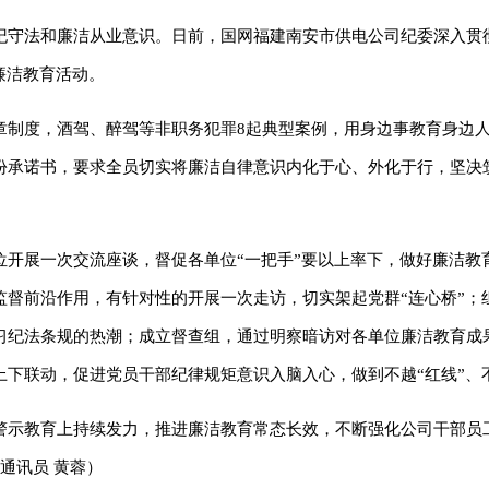
纪守法和廉洁从业意识。日前，国网福建南安市供电公司纪委深入贯
廉洁教育活动。
章制度，酒驾、醉驾等非职务犯罪8起典型案例，用身边事教育身边
份承诺书，要求全员切实将廉洁自律意识内化于心、外化于行，坚决
位开展一次交流座谈，督促各单位“一把手”要以上率下，做好廉洁教
监督前沿作用，有针对性的开展一次走访，切实架起党群“连心桥”；
习纪法条规的热潮；成立督查组，通过明察暗访对各单位廉洁教育成
下联动，促进党员干部纪律规矩意识入脑入心，做到不越“红线”、不
警示教育上持续发力，推进廉洁教育常态长效，不断强化公司干部员
通讯员 黄蓉）