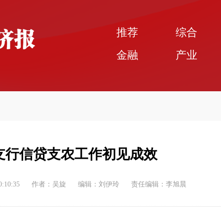
推荐
综合
金融
产业
支行信贷支农工作初见成效
0:10:35
作者：吴旋
编辑：刘伊玲
责任编辑：李旭晨