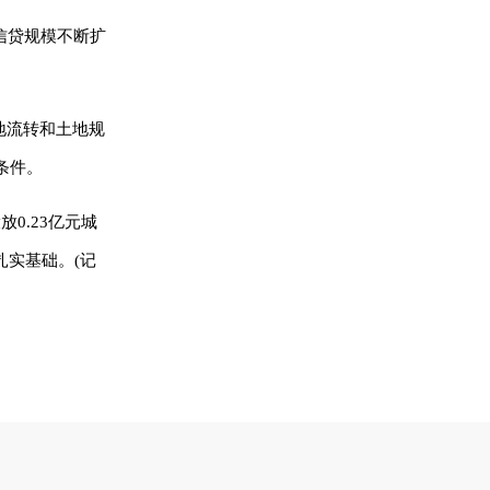
信贷规模不断扩
地流转和土地规
条件。
0.23亿元城
扎实基础。(记