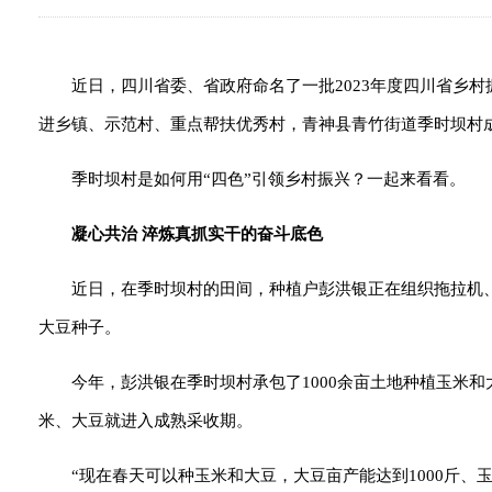
近日，四川省委、省政府命名了一批2023年度四川省乡
进乡镇、示范村、重点帮扶优秀村，青神县青竹街道季时坝村
季时坝村是如何用“四色”引领乡村振兴？一起来看看。
凝心共治 淬炼真抓实干的奋斗底色
近日，在季时坝村的田间，种植户彭洪银正在组织拖拉机
大豆种子。
今年，彭洪银在季时坝村承包了1000余亩土地种植玉米
米、大豆就进入成熟采收期。
“现在春天可以种玉米和大豆，大豆亩产能达到1000斤、玉