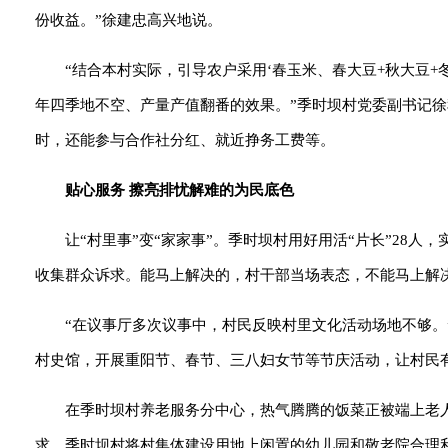
份收益。”徐建忠高兴地说。
“结合本村实际，引导农户采用‘春玉米、春大豆+秋大豆
年四季地不空、产量产值翻番的效果。”季时坝村党委副书记
时，还能参与合作社分红、就近挣务工费等。
贴心服务 擦亮排忧解难的为民底色
让“村里事”变“家家事”。季时坝村用好用活“片长”28
收集群众诉求。能马上解决的，村干部当场表态，不能马上解
“在议事厅多次议事中，村民反映村里文化活动场地不够
村史馆，开展重阳节、春节、三八妇女节等节庆活动，让村民
在季时坝村养老服务分中心，热气腾腾的饭菜正被端上老
求，季时坝村将村集体建设用地上闲置的幼儿园和敬老院合理