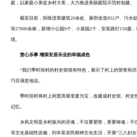
庭，以家庭小美促乡村大美，大力推进美丽庭院示范村创建。
截至目前，拆除违章建筑20余处、厕所改造852户、污水处
等27000余株，新增小公园9个、小菜园2个，安装路灯150
现。
赏心乐事 增添安居乐业的幸福成色
“我们季时坝村的村史馆很有特色，展示了村上的荣誉和
巧芬满意地说。
季时坝村将村上闲置房屋变废为宝，改建成村史馆。村史
记忆。
乡风文明是乡村振兴的灵魂，不仅要塑形，更要铸魂；不仅
等文化基础性设施，到丰富农民精神文化生活，开展“三八妇女节