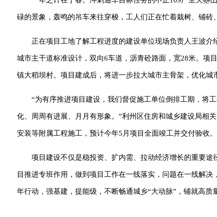
一年之计在于春。冲刺通车目标任务的不止109厂至天曌
碌的景象，轰鸣的吊车来往穿梭，工人们正在忙着栽树、铺砖
正在项目工地了解工程进度的建设单位现场负责人王波介绍，北
城市主干道标准设计，双向6车道，沥青砼路面，宽28米。项
镇大稻坝村。项目建成后，将进一步拉大城市主骨架，优化城
“为有序推进项目建设，我们督促施工单位倒排工期，将
化、周周有进展、月月有形象。”利州区住房和城乡建设局相
安装等附属工程施工，预计今年5月项目全面竣工并交付验收。
项目建设不仅是稳投资、扩内需、拉动经济增长的重要途
目推进专班作用，做到项目工作在一线落实，问题在一线解决
年行动，强基建，提能级，不断畅通城乡“大动脉”，铺就高质量发