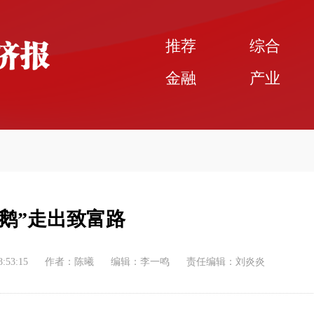
推荐
综合
金融
产业
洋鹅”走出致富路
8:53:15
作者：陈曦
编辑：李一鸣
责任编辑：刘炎炎