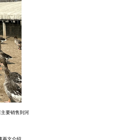
苗主要销售到河
董再文介绍