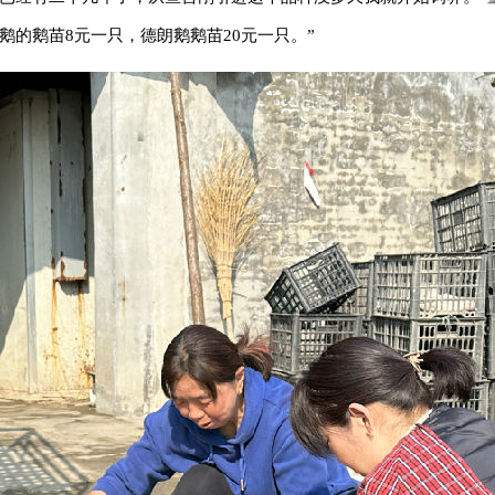
鹅的鹅苗8元一只，德朗鹅鹅苗20元一只。”