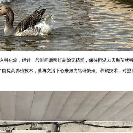
入孵化箱，经过一段时间后照灯剔除无精蛋，保持恒温31天鹅苗就孵
了能提高养殖技术，董再文潜下心来努力钻研繁殖、养鹅技术，对照