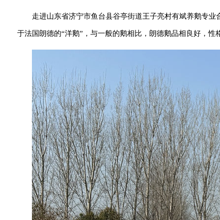
走进山东省济宁市鱼台县谷亭街道王子亮村有斌养鹅专业
于法国朗德的“洋鹅”，与一般的鹅相比，朗德鹅品相良好，性