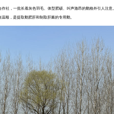
合作社，一批长着灰色羽毛、体型肥硕、叫声激昂的鹅格外引人注意
格温顺，是提取鹅肥肝和制取肝酱的专用鹅。