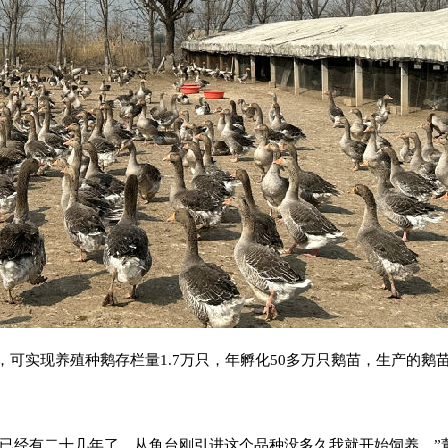
棚，可实现养殖种鹅存栏量1.7万只，年孵化50多万只鹅苗，生产的鹅
鹅已经有二十几年了，从鱼台刚引进这个品种没多久我就开始饲养。”