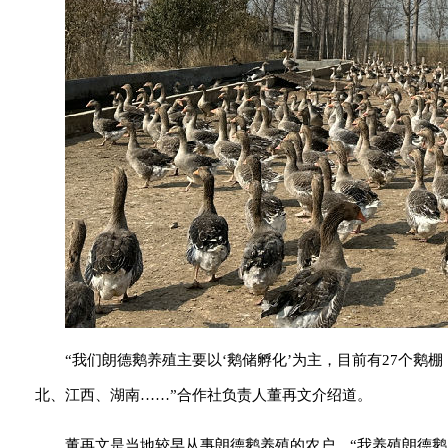
“我们朗德鹅养殖主要以‘鹅储孵化’为主，目前有27个鹅
北、江西、湖南……”合作社负责人董再文介绍道。
董再文是当地较早从事朗德鹅养殖的农户。“我养殖朗德