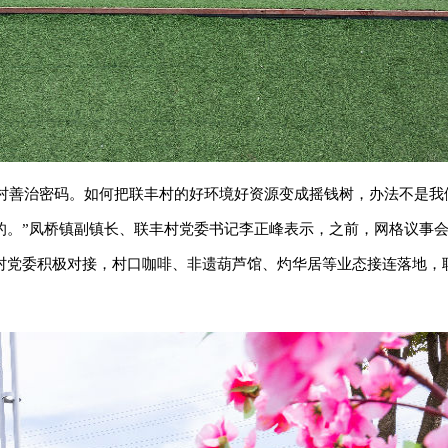
的乡村善治密码。如何把联丰村的好环境好资源变成摇钱树，办法不是
的。”凤桥镇副镇长、联丰村党委书记李正峰表示，之前，网格议事
村党委积极对接，村口咖啡、非遗葫芦馆、灼华居等业态接连落地，