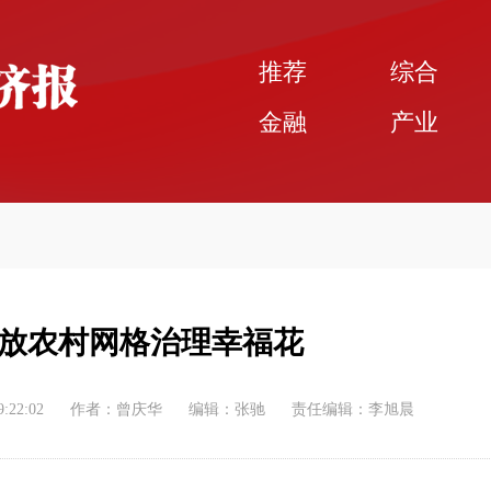
推荐
综合
金融
产业
放农村网格治理幸福花
9:22:02
作者：曾庆华
编辑：张驰
责任编辑：李旭晨