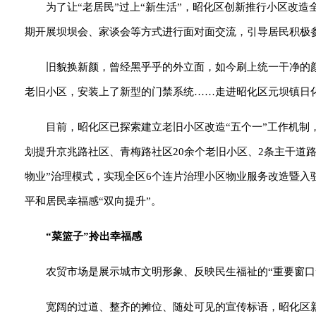
为了让“老居民”过上“新生活”，昭化区创新推行小区改
期开展坝坝会、家谈会等方式进行面对面交流，引导居民积极参
旧貌换新颜，曾经黑乎乎的外立面，如今刷上统一干净的
老旧小区，安装上了新型的门禁系统……走进昭化区元坝镇日
目前，昭化区已探索建立老旧小区改造“五个一”工作机制
划提升京兆路社区、青梅路社区20余个老旧小区、2条主干道路
物业”治理模式，实现全区6个连片治理小区物业服务改造暨
平和居民幸福感“双向提升”。
“菜篮子”拎出幸福感
农贸市场是展示城市文明形象、反映民生福祉的“重要窗口
宽阔的过道、整齐的摊位、随处可见的宣传标语，昭化区