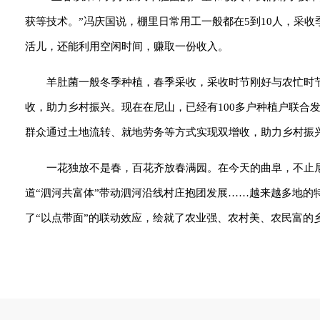
获等技术。”冯庆国说，棚里日常用工一般都在5到10人，采
活儿，还能利用空闲时间，赚取一份收入。
羊肚菌一般冬季种植，春季采收，采收时节刚好与农忙时节
收，助力乡村振兴。现在在尼山，已经有100多户种植户联合
群众通过土地流转、就地劳务等方式实现双增收，助力乡村振
一花独放不是春，百花齐放春满园。在今天的曲阜，不止
道“泗河共富体”带动泗河沿线村庄抱团发展……越来越多地
了“以点带面”的联动效应，绘就了农业强、农村美、农民富的乡