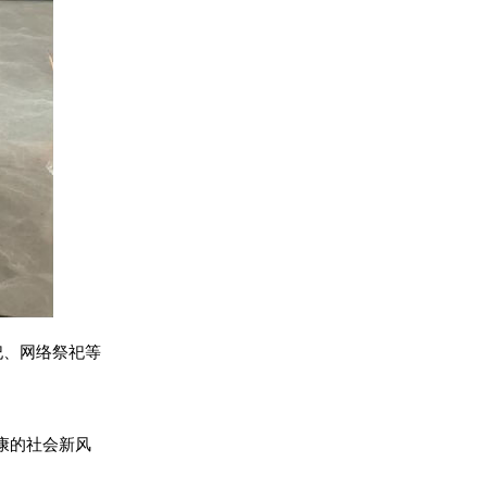
祀、网络祭祀等
康的社会新风