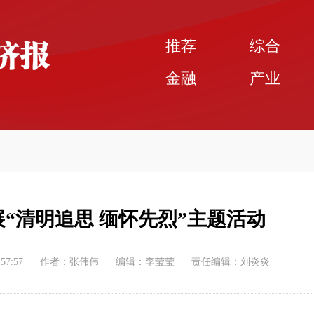
推荐
综合
金融
产业
“清明追思 缅怀先烈”主题活动
:57:57
作者：张伟伟
编辑：李莹莹
责任编辑：刘炎炎