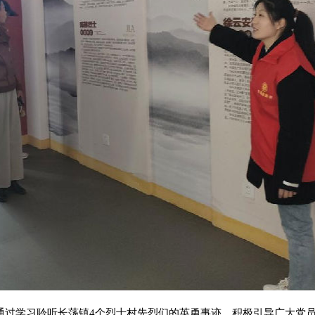
通过学习聆听长荡镇4个烈士村先烈们的英勇事迹，积极引导广大党