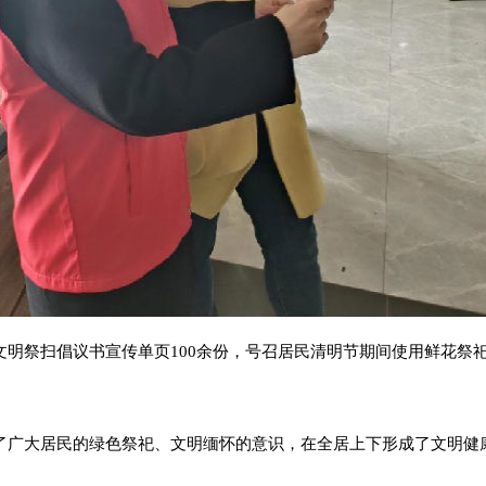
明祭扫倡议书宣传单页100余份，号召居民清明节期间使用鲜花祭
了广大居民的绿色祭祀、文明缅怀的意识，在全居上下形成了文明健