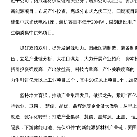
链子公司，拓展建材供应链相关业务，增加公司现金流。要加
新能源项目，布局产业投资。完成分布式光伏三期、四期项目建
建集中式光伏电站1座，装机容量不低于20MW，谋划建设用户侧
生物质集中供热项目。
抓好双招双引，提升发展源动力。围绕医药制造、装备制
伍，立足产业链分析、大项目谋划，大力开展产业招商、资本
招引投资强度高、产出效益高、科技含量高、产业关联度高的“四
力争引进亿元以上工业项目15个，其中50亿以上项目1个，20
坚持培大育强，推动产业集群发展。做强龙头。紧盯“百
持锐业、卫康 、 慧儒、晶优、鑫辉源等企业做大做强，尽早
改造、数字化转型；打造产业集群。慧儒、鑫辉源、正鑫、 恒
隔膜，下游储能电池、光伏组件”的新能源新材料产业链，要