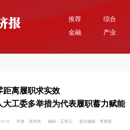
推荐
综合
金融
产业
零距离履职求实效
人大工委多举措为代表履职蓄力赋能
:31:15
作者：张伟伟
编辑：王雪儿
责任编辑：李旭晨