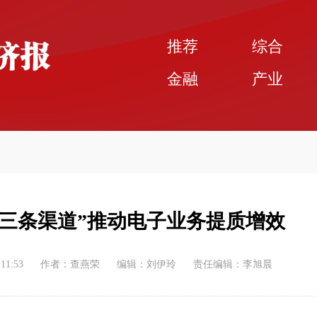
推荐
综合
金融
产业
三条渠道”推动电子业务提质增效
:11:53
作者：查燕荣
编辑：刘伊玲
责任编辑：李旭晨