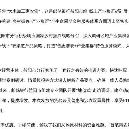
笔"大米加工惠农贷"，这是邮储银行益阳市继"线上产业集群e贷"后
构建"乡村振兴+产业集群"全生命周期金融服务体系方面迈出坚实步
益阳市分行积极响应国家乡村振兴战略号召，深入调研区域产业集群
+线下"双渠道产品策略，打造"普惠涉农+产业集群"特色服务模式，
直达经营主体，益阳市分行实施了一套行之有效的推进方案。快速响应
通过案例研讨、情景模拟等方式深入解析产品要点，确保一线人员熟
群以来，邮储银行益阳市组建专业团队开展"地毯式"走访调研，建立动
领，提质增效。本次发放的贷款兼具普惠和涉农双重属性，享受FTP
例。
利率优惠、手续简便，解决了我们采购原材料的资金难题。"首笔惠农