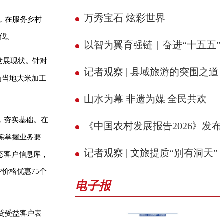
万秀宝石 炫彩世界
，在服务乡村
伐。
以智为翼育强链｜奋进“十五五” 县域新征
发展现状。针对
记者观察 | 县域旅游的突围之道
为当地大米加工
山水为幕 非遗为媒 全民共欢
，夯实基础。在
《中国农村发展报告2026》发
练掌握业务要
记者观察 | 文旅提质“别有洞天”
态客户信息库，
价格优惠75个
电子报
贷受益客户表