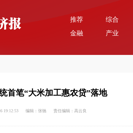
推荐
综合
金融
产业
统首笔“大米加工惠农贷”落地
6 19:12:53
编辑：张驰
责任编辑：高云良