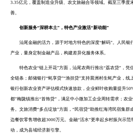
3.35亿元，覆盖制造业升级、农文旅融合等领域。截至三季度末
善。
创新服务“深耕本土”，特色产业激活“新动能”
汕尾金融的活力，源于对地方特色的深度“解码”。人民银
产业，量身定制金融产品，构建差异化服务体系。
特色农业“链上开花”方面，汕尾农商行推出“荔农贷”，
全链条；邮储银行“蚝享贷”“渔担贷”支持晨洲村生蚝产业，线
银行创新农业资产评估模式快速放款，企业鲜叶收购量提升50
都”梅陇镇推出“首饰贷”，满足中小微加工企业周转需求；农
务。
文旅消费“多点绽放”方面，
“
民宿贷”助推红海湾民宿集群成
边餐饮零售增收超3000万元。金融“活水”更串起乡村振兴示范
动，成为县域经济新引擎。