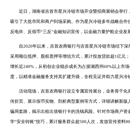
近日，湖南省吉首市星兴冷链市场开业暨招商展销会举行
吸引了大批市民和商户到场采购。作为星兴冷链多年战略合作
反电诈、反假币“三反”金融知识宣传，以金融力量护航企业发展
自2020年以来，吉首农商银行与吉首星兴冷链市场结下
采用顺位抵押、股权质押等增信方式，累计投放贷款超1亿元
增长近240%，从初创企业稳步成长为占据湘西州60%以上市
度，以精准金融服务支持其扩建升级，全程见证并助力星兴冷链
活动现场，吉首农商银行设立专属宣传展台，业务骨干化
传折页、展示假币实物、剖析典型案例等方式，详细讲解新版人
骗局套路，揭示出租出借银行卡的洗钱风险。针对市场商户资
学“安全转账”技巧，累计服务群众超500人次，发放宣传资料