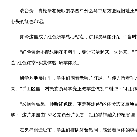
戏台旁，青松翠柏掩映的泰西军分区马堂后方医院旧址庄严
心头的红色印记。
如今这里成了红色研学核心站点，讲解员马丽介绍：“当时
“红色资源不能只躺在史料里，要让它活起来、火起来。
造“红色课堂+实景体验”研学体系。
研学基地展厅里，学生们围着老照片驻足。马传力指着军
果。”手工区里，村民党员马学亮正教学生做拥军鞋垫：“我奶
“采摘蓝莓果、聆听红色课、重走英雄路”的体验式文旅
解：“这片果园由157名党员分片负责，红色精神融入种植管理
在夹壁洞遗址前，学生们排队体验钻洞，感受着洞体的狭