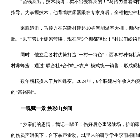
“苗钱我出，技术我请，卖不出去算我的！”马传力当着6
指导。为掌握技术，他背着喷雾器跟在专家身后，全程把控种
乘胜追击，马传力在兴隆村建起10栋智能温室大棚，棚内
肥。“以前管1个棚累弯腰，现在管5个棚都轻松！”村民们纷纷
同时，他立足各村优势打造“一村一特色”：西李村种有
村养蜂蜜，通过“联合社+合作社+农户”模式统一销售，形成规
数年耕耘换来了片区蝶变。2024年，6个联建村年收入均
的“富裕圈”。
一魂赋一景 焕彩山乡间
“乡亲们的恩情，我记一辈子！伤好后必重返战场，护咱家
的伤员声泪俱下，台下掌声雷动。城里来的研学学生李雨桐眼眶