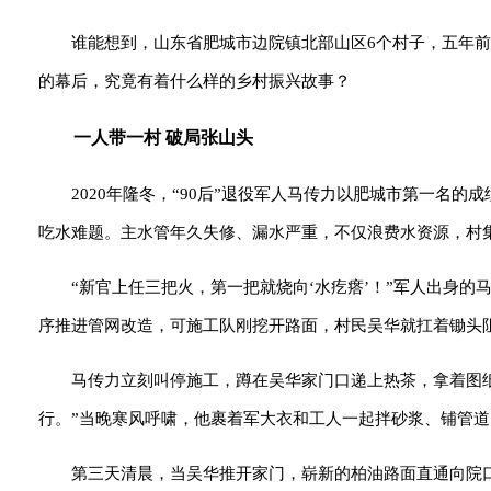
谁能想到，山东省肥城市边院镇北部山区6个村子，五年前
的幕后，究竟有着什么样的乡村振兴故事？
一人带一村 破局张山头
2020年隆冬，“90后”退役军人马传力以肥城市第一名
吃水难题。主水管年久失修、漏水严重，不仅浪费水资源，村
“新官上任三把火，第一把就烧向‘水疙瘩’！”军人出身
序推进管网改造，可施工队刚挖开路面，村民吴华就扛着锄头
马传力立刻叫停施工，蹲在吴华家门口递上热茶，拿着图
行。”当晚寒风呼啸，他裹着军大衣和工人一起拌砂浆、铺管
第三天清晨，当吴华推开家门，崭新的柏油路面直通向院