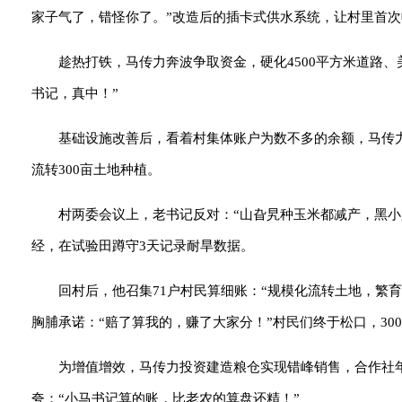
家子气了，错怪你了。”改造后的插卡式供水系统，让村里首
趁热打铁，马传力奔波争取资金，硬化4500平方米道路、
书记，真中！”
基础设施改善后，看着村集体账户为数不多的余额，马传
流转300亩土地种植。
村两委会议上，老书记反对：“山旮旯种玉米都减产，黑
经，在试验田蹲守3天记录耐旱数据。
回村后，他召集71户村民算细账：“规模化流转土地，繁育
胸脯承诺：“赔了算我的，赚了大家分！”村民们终于松口，30
为增值增效，马传力投资建造粮仓实现错峰销售，合作社年
夸：“小马书记算的账，比老农的算盘还精！”