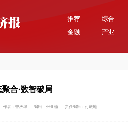
推荐
综合
金融
产业
态聚合·数智破局
作者：曾庆华
编辑：张亚楠
责任编辑：付曦地