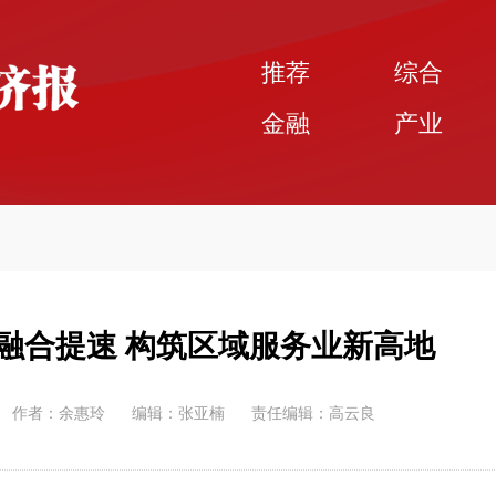
推荐
综合
金融
产业
融合提速 构筑区域服务业新高地
作者：余惠玲
编辑：张亚楠
责任编辑：高云良