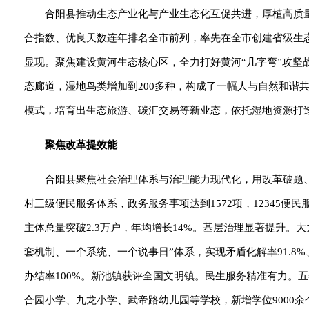
合阳县推动生态产业化与产业生态化互促共进，厚植高质
合指数、优良天数连年排名全市前列，率先在全市创建省级生
显现。聚焦建设黄河生态核心区，全力打好黄河“几字弯”攻坚战
态廊道，湿地鸟类增加到200多种，构成了一幅人与自然和谐
模式，培育出生态旅游、碳汇交易等新业态，依托湿地资源打造
聚焦改革提效能
合阳县聚焦社会治理体系与治理能力现代化，用改革破题
村三级便民服务体系，政务服务事项达到1572项，12345便民
主体总量突破2.3万户，年均增长14%。基层治理显著提升。
套机制、一个系统、一个说事日”体系，实现矛盾化解率91.8%
办结率100%。新池镇获评全国文明镇。民生服务精准有力。五
合园小学、九龙小学、武帝路幼儿园等学校，新增学位9000