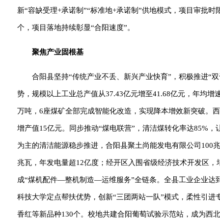
新“容缺受理+承诺制”“标准地+承诺制”供地模式，项目审批时
个，项目落地持续彰显“合阳速度”。
聚焦产业固根基
合阳县坚持“传统产业不丢、新兴产业快育”，积极推进“
势，规模以上工业总产值从37.43亿元增至41.68亿元，年均增
万吨，6座煤矿全部完成智能化改造，实现降本增效新突破。西
增产值15亿元。同步推动“煤电联营”，清洁煤转化率达85%，
为主的清洁能源稳步推进，合阳县聚土尚能发电有限公司100兆
兆瓦，年发电量超12亿度；经开区入围省级经济技术开发区
成“煤机配件—整机制造—运维服务”全链条。全县工业企业达到
科技大学定点帮扶优势，创新“三团两站一队”模式，柔性引进
香红等新品种130个。校地共建合阳葡萄试验示范站，成为西