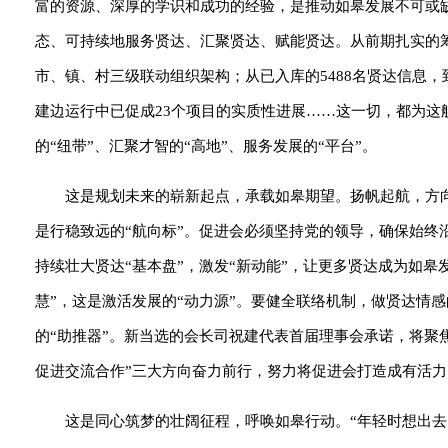
富的资源、深厚的学识和成功的经验，是推动如皋发展不可或缺
态、可持续地服务贤达、汇聚贤达、赋能贤达。从前期扎实的
市、镇、村三级联动组织架构；从已入库的5488名贤达信息，到
建边运行中已促成23个项目的实质性进展……这一切，都为这
的“纽带”、汇聚才智的“高地”、服务发展的“平台”。
这是规划未来的崭新起点，承载如皋期望。扬帆起航，方
是行稳致远的“航向标”。促进会必须坚持党的领导，确保始终
持续壮大贤达“基本盘”，激发“新动能”，让更多贤达成为如皋发
慧”，这是激活发展的“动力源”。要健全联络机制，做贤达情感
的“助推器”。新当选的会长司祝建代表首届理事会承诺，将聚焦
促进交流合作”三大方向奋力前行，努力将促进会打造成有活
这是同心筑梦的壮阔征程，呼唤如皋行动。“年轻时想出