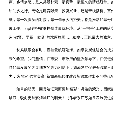
声。乡情乡愁，是人类最朴素、最真挚、最恒久的情感纽带。
昭助乡之行。无论是建言献策、投资兴业，还是牵线搭桥、宣
献，每一次资源的对接，每一句家乡的赞美，都是推动如皋号
展工作、为贤达报效桑梓创造最优环境。从“一把手”工程的落
造“敬贤、学贤、做贤”的浓厚氛围……如皋，正以最大的诚意
长风破浪会有时，直挂云帆济沧海。如皋发展促进会的成
来的希望。我们坚信，在市委、市政府的坚强领导下，在促进
持如皋发展的各界朋友的鼎力相助下，如皋发展促进会必将不辱
力，为谱写“强富美高”新如皋现代化建设新篇章作出不可替代
如皋的明天，因贤达汇聚而更加精彩；贤达的荣光，因赋
破浪，驶向更加辉煌灿烂的明天！（作者系江苏如皋发展促进会