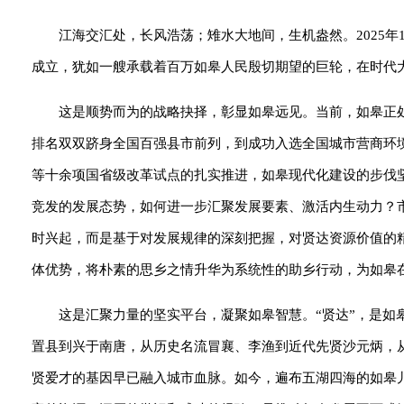
江海交汇处，长风浩荡；雉水大地间，生机盎然。2025
成立，犹如一艘承载着百万如皋人民殷切期望的巨轮，在时代
这是顺势而为的战略抉择，彰显如皋远见。当前，如皋正
排名双双跻身全国百强县市前列，到成功入选全国城市营商环
等十余项国省级改革试点的扎实推进，如皋现代化建设的步伐
竞发的发展态势，如何进一步汇聚发展要素、激活内生动力？
时兴起，而是基于对发展规律的深刻把握，对贤达资源价值的
体优势，将朴素的思乡之情升华为系统性的助乡行动，为如皋在
这是汇聚力量的坚实平台，凝聚如皋智慧。“贤达”，是
置县到兴于南唐，从历史名流冒襄、李渔到近代先贤沙元炳，
贤爱才的基因早已融入城市血脉。如今，遍布五湖四海的如皋