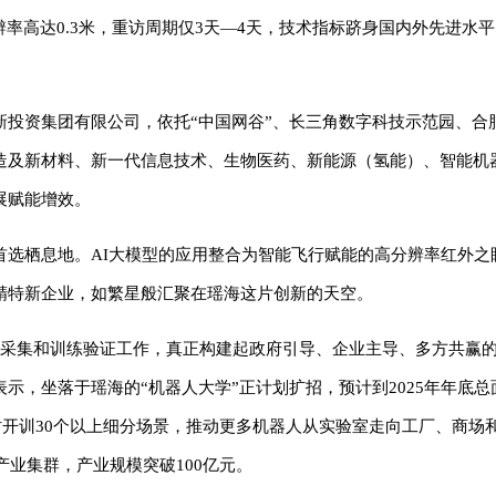
率高达0.3米，重访周期仅3天—4天，技术指标跻身国内外先进水
新投资集团有限公司，依托“中国网谷”、长三角数字科技示范园、合
造及新材料、新一代信息技术、生物医药、新能源（氢能）、智能机
展赋能增效。
首选栖息地。AI大模型的应用整合为智能飞行赋能的高分辨率红外之
精特新企业，如繁星般汇聚在瑶海这片创新的天空。
据采集和训练验证工作，真正构建起政府引导、企业主导、多方共赢的
，坐落于瑶海的“机器人大学”正计划扩招，预计到2025年年底总面
同时开训30个以上细分场景，推动更多机器人从实验室走向工厂、商场
产业集群，产业规模突破100亿元。