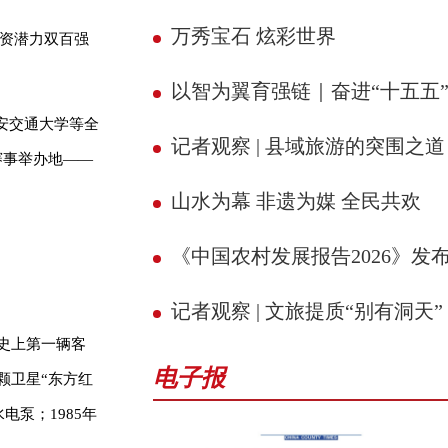
万秀宝石 炫彩世界
投资潜力双百强
以智为翼育强链｜奋进“十五五” 县域新征
安交通大学等全
记者观察 | 县域旅游的突围之道
赛事举办地——
山水为幕 非遗为媒 全民共欢
《中国农村发展报告2026》发
记者观察 | 文旅提质“别有洞天”
史上第一辆客
电子报
颗卫星“东方红
电泵；1985年