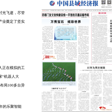
时光飞逝，尽管
产业奠定了坚实
人正在模拟的工
家“机器人大
局100多台异
年的乐聚智能