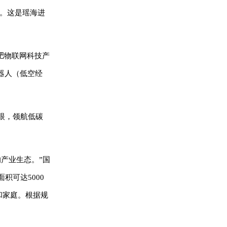
平。这是瑶海进
肥物联网科技产
器人（低空经
眼，领航低碳
产业生态。”国
积可达5000
和家庭。根据规