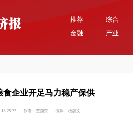
推荐
综合
金融
产业
粮食企业开足马力稳产保供
 18:25:35
作者：查燕荣
编辑：杨惠文