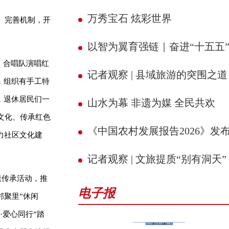
万秀宝石 炫彩世界
、完善机制，开
以智为翼育强链｜奋进“十五五” 县域新征
，合唱队演唱红
记者观察 | 县域旅游的突围之道
，组织有手工特
，退休居民们一
山水为幕 非遗为媒 全民共欢
文化、传承红色
《中国农村发展报告2026》发
力社区文化建
记者观察 | 文旅提质“别有洞天”
遗传承活动，推
电子报
邻聚里”休闲
·爱心同行”踏