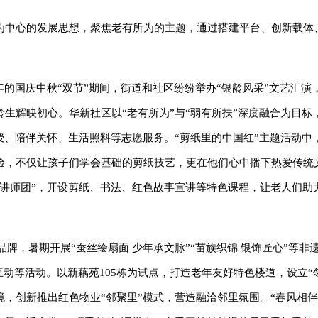
为中心的发展思想，聚焦老有所为的主题，通过搭建平台、创新载体
年的国庆中秋“双节”期间，街道和社区纷纷举办“银龄风采”文艺汇演
龄生辉映初心。华新社区以“老有所为”与“弱有所扶”深度融合为目标
授、陪伴关怀、生活照料等志愿服务。“剪纸里的中国红”主题活动中
验，不仅让孩子们学会基础的剪纸技艺，更在他们心中播下热爱传统
讲师团”，开设剪纸、书法、红色故事宣讲等特色课程，让老人们助
品牌，暑期开展“蚕丝绘扇面 少年承文脉”“苗族织锦 银饰匠心”等非
互动等活动。以新藕苑105栋为试点，打造老年友好特色楼道，设立“
，创新推出红色物业“邻聚里”模式，营造融洽邻里氛围。“春风相伴