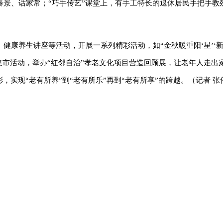
春景、话家常；“巧手传艺”课堂上，有手工特长的退休居民手把手教
康养生讲座等活动，开展一系列精彩活动，如“金秋暖重阳‘星’‘新
换集市活动，举办“红邻自治”孝老文化项目营造回顾展，让老年人走出
实现“老有所养”到“老有所乐”再到“老有所享”的跨越。（记者 张伟