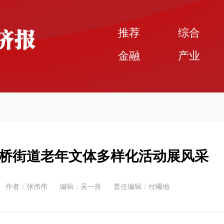
推荐
综合
金融
产业
桥街道老年文体多样化活动展风采
作者：张伟伟
编辑：吴一良
责任编辑：付曦地