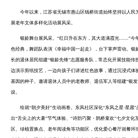
今年以来，江苏省无锡市惠山区钱桥街道始终坚持以人民
展老年文体多样化活动展风采。
银龄舞台展风采。“红日升在东方，其大道满霞光……”今
色经典，舞蹈队表演《幸福中国一起走》，台下掌声雷动。
银
长的退休居民组建“银龄先锋”志愿服务队，常态化开展技能传
边演示剪纸技艺，一边向孩子们讲述红色故事，通过沉浸式体
基因的种子。邀请退休人员中的老教师、退伍军人等组建“银发
设。
绘就“朝夕美好”生动画卷。东风社区深化“东风之星·星愿”
出“舌尖上的大暑”节气体验、“诗韵巧聚・鹊桥童欢”七夕文化
区、绿植置换点、老年阅读角等功能区，优化爱心餐厅就餐环境