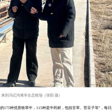
）来到冯记沟滩羊生态牧场（张阳 摄）
长的175种优质牧草中，115种是中药材，包括甘草、苦豆子等”，每