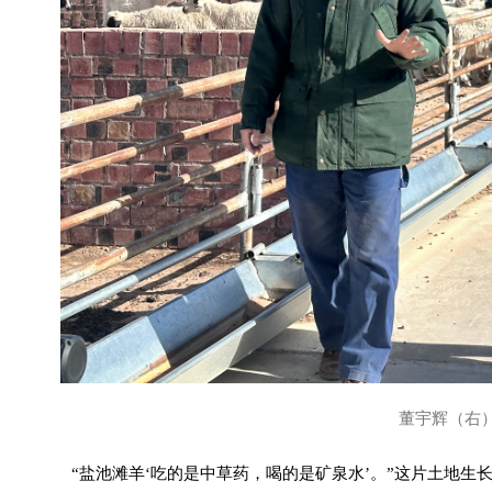
董宇辉（右
“盐池滩羊‘吃的是中草药，喝的是矿泉水’。”这片土地生