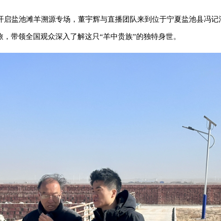
播间开启盐池滩羊溯源专场，董宇辉与直播团队来到位于宁夏盐池县冯记
，带领全国观众深入了解这只“羊中贵族”的独特身世。