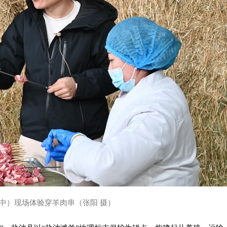
中）现场体验穿羊肉串（张阳 摄）