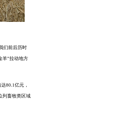
我们前后历时
金羊”拉动地方
80.1亿元，
，位列畜牧类区域