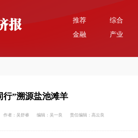
推荐
综合
金融
产业
同行”溯源盐池滩羊
作者：吴舒睿
编辑：吴一良
责任编辑：高云良