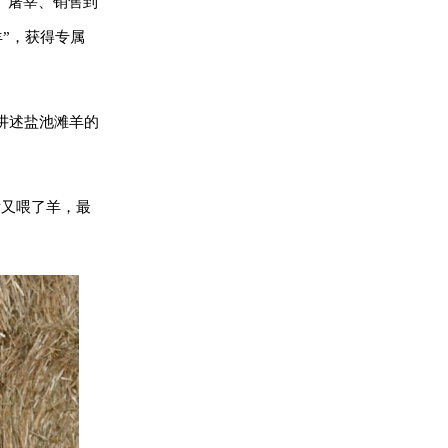
、屠宰、销售到
羊”，获得专属
讲述盐池滩羊的
后又喂了羊，最