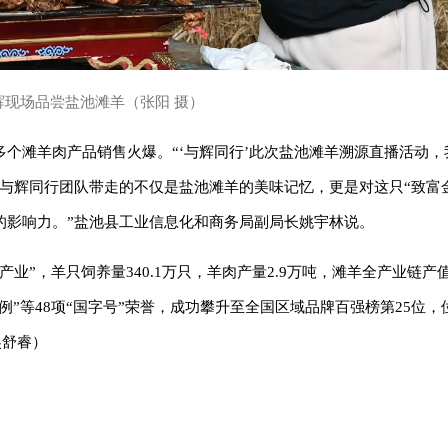
辉现场品尝盐池滩羊（张阳 摄）
个滩羊肉产品销售火爆。“‘与辉同行’此次盐池滩羊溯源直播活动，
，与辉同行团队带走的不仅是盐池滩羊的美味记忆，更是对这只“致富
的影响力。”盐池县工业信息化和商务局副局长姚宇林说。
”，羊只饲养量340.1万只，羊肉产量2.9万吨，滩羊全产业链产值达
案例”等48项“国字号”荣誉，成功攀升至全国区域品牌百强榜第25位
吴舒睿）