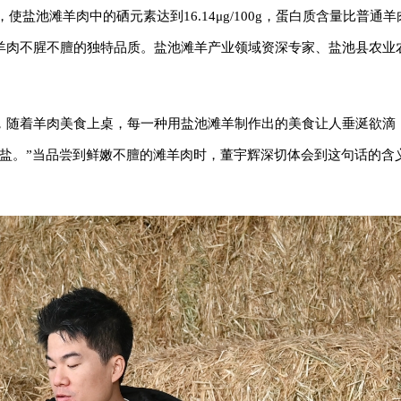
盐池滩羊肉中的硒元素达到16.14μg/100g，蛋白质含量比普通羊
羊肉不腥不膻的独特品质。盐池滩羊产业领域资深专家、盐池县农业
，随着羊肉美食上桌，每一种用盐池滩羊制作出的美食让人垂涎欲滴
点盐。”当品尝到鲜嫩不膻的滩羊肉时，董宇辉深切体会到这句话的含