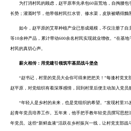
为打消村民的顾虑，赵平原率先承包60亩荒地，自掏腰
长势；灌溉时节，他带领村民扛水管、修水渠，皮肤被晒得黝
如今，赵平原的艾草种植产业已形成规模，不仅注册了自
等10余种产品，累计带动600余名村民实现就业增收。“在基
村民的真切心声。
薪火相传：用党建引领筑牢基层战斗堡垒
“赵书记，村里的党员大会你可得来把把关！”每逢村党
赵平原，对党组织有着深厚感情，回到村里后便主动加入党员服
“年轻人是乡村的未来，也是党组织的希望。”发现村里3
起青年党员培养工作。五年来，他手把手教年轻党员撰写思想
年党员。这些“新鲜血液”活跃在乡村振兴一线，让村党支部战