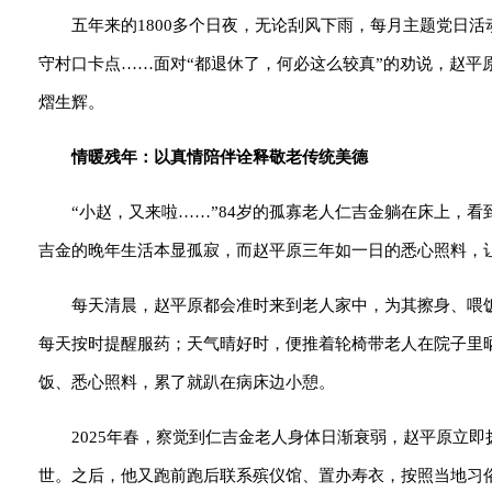
五年来的1800多个日夜，无论刮风下雨，每月主题党日
守村口卡点……面对“都退休了，何必这么较真”的劝说，赵平
熠生辉。
情暖残年：以真情陪伴诠释敬老传统美德
“小赵，又来啦……”84岁的孤寡老人仁吉金躺在床上，
吉金的晚年生活本显孤寂，而赵平原三年如一日的悉心照料，
每天清晨，赵平原都会准时来到老人家中，为其擦身、喂
每天按时提醒服药；天气晴好时，便推着轮椅带老人在院子里
饭、悉心照料，累了就趴在病床边小憩。
2025年春，察觉到仁吉金老人身体日渐衰弱，赵平原立
世。之后，他又跑前跑后联系殡仪馆、置办寿衣，按照当地习