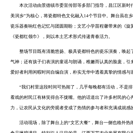
本次活动由景德镇市委宣传部等多部门指导，昌江区新时
美润乡”为核心，将瓷都特色文化融入14个节目中。舞台虽在
瓷乐器奏响红色记忆与团圆期盼；文艺小学苗程馨带来的《旋
《瓷都红领巾》，则以本土艺术形式传递青春活力。
整场节目既有清脆悠扬、极具瓷都特色的瓷乐演奏，唤起
气神；还有孩子们表演的童谣与朗诵，稚嫩而认真的脸庞，引
爱好者利用闲暇时间自编自演，朴实无华中透着真挚的情感与
“我们村里这段时间可热闹了，几乎每晚都有活动，不是
看戏的村民江有林笑得合不拢嘴。他的话道出了许多村民的心
力，让农民从文化的旁观者变成了热情的参与者和充满成就感
活动现场，除了舞台上的“文艺大餐”，舞台一侧也格外