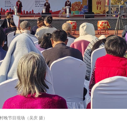
村晚节目现场（吴庆 摄）