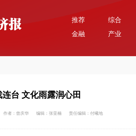
推荐
综合
金融
产业
戏连台 文化雨露润心田
作者：曾庆华
编辑：张亚楠
责任编辑：付曦地