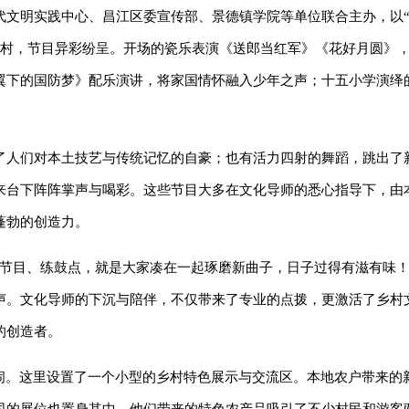
代文明实践中心、昌江区委宣传部、景德镇学院等单位联合主办，以
乡村，节目异彩纷呈。开场的瓷乐表演《送郎当红军》《花好月圆》
翼下的国防梦》配乐演讲，将家国情怀融入少年之声；十五小学演绎
了人们对本土技艺与传统记忆的自豪；也有活力四射的舞蹈，跳出了
来台下阵阵掌声与喝彩。这些节目大多在文化导师的悉心指导下，由
蓬勃的创造力。
排节目、练鼓点，就是大家凑在一起琢磨新曲子，日子过得有滋有味！
声。文化导师的下沉与陪伴，不仅带来了专业的点拨，更激活了乡村
的创造者。
热闹。这里设置了一个小型的乡村特色展示与交流区。本地农户带来的