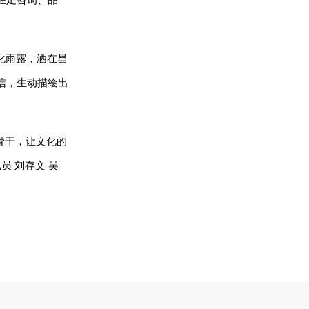
驻足咨询、品
化雨露，洒在昌
信，生动描绘出
骨干，让文化的
 刘存文 吴