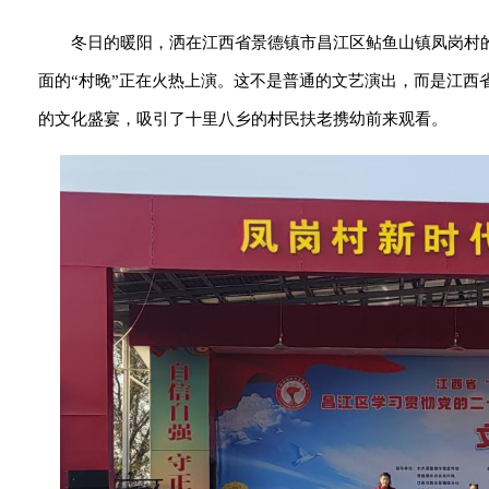
冬日的暖阳，洒在江西省景德镇市昌江区鲇鱼山镇凤岗村的
面的“村晚”正在火热上演。这不是普通的文艺演出，而是江西省
的文化盛宴，吸引了十里八乡的村民扶老携幼前来观看。