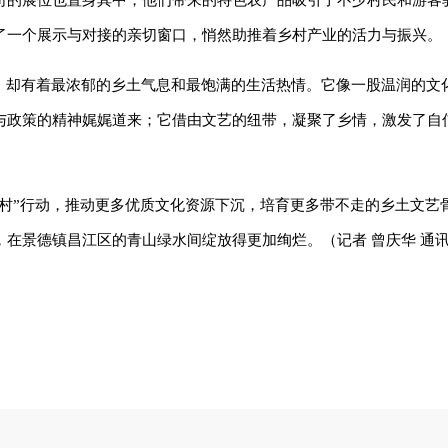
司的展位也置身其中，他们带来的特色农产品吸引了不少村民和游客
了一个展示与对接的亲切窗口，悄然助推着乡村产业的活力与振兴。
星，却有着最浓郁的乡土气息和最饱满的生活热情。它像一股温润的文
与政策的精神娓娓道来；它借由文艺的纽带，凝聚了乡情，激发了自
乡村”行动，推动更多优质文化资源下沉，培育更多带不走的乡土文艺
在景德镇昌江区的青山绿水间绽放得更加绚烂。（记者 曾庆华 通讯员