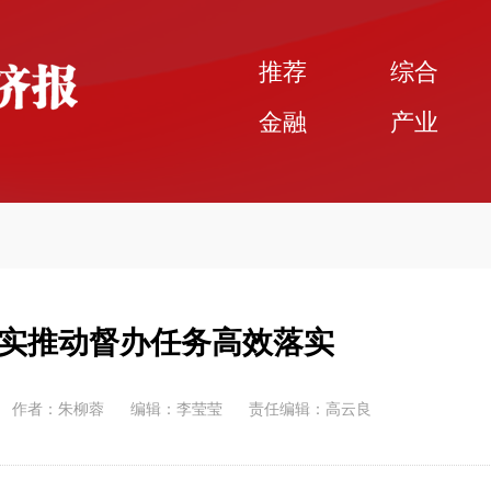
推荐
综合
金融
产业
扎实推动督办任务高效落实
作者：朱柳蓉
编辑：李莹莹
责任编辑：高云良