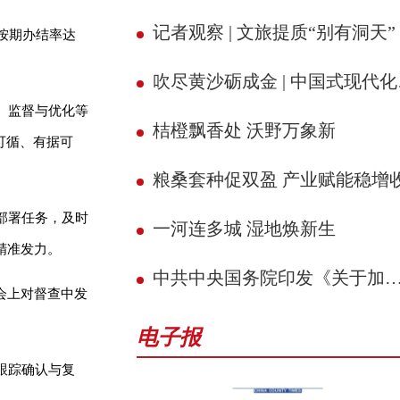
记者观察 | 文旅提质“别有洞天”
按期办结率达
吹尽黄沙砺成金 | 中国式现代化的县域实践
、监督与优化等
桔橙飘香处 沃野万象新
可循、有据可
粮桑套种促双盈 产业赋能稳增
部署任务，及时
一河连多城 湿地焕新生
精准发力。
中共中央国务院印发《关于加强新时代社会工作的意见》
会上对督查中发
电子报
跟踪确认与复