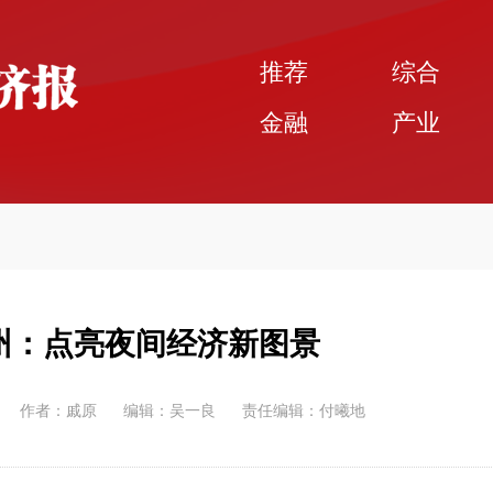
推荐
综合
金融
产业
州：点亮夜间经济新图景
作者：戚原
编辑：吴一良
责任编辑：付曦地