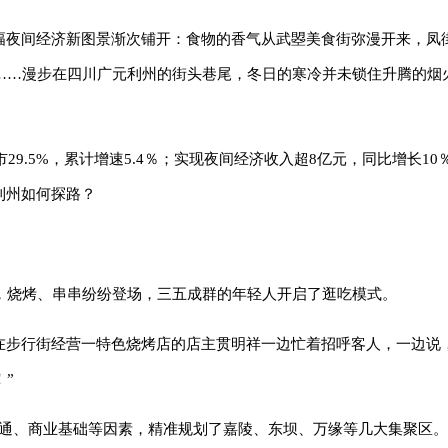
幅幅夜间经济新图景渐次铺开：食物的香气从武曌美食街弥漫开来，凤
……漫步在四川广元利州的街头巷尾，冬日的寒冷并未锁住升腾的烟
全市29.5%，累计增速5.4％；实现夜间经济收入超8亿元，同比增长1
利州如何探路？
，烧烤、串串纷纷登场，三五成群的年轻人开启了逛吃模式。
在步行街经营一特色烧烤店的店主贯明祥一边忙着招呼客人，一边说
”
、交通、商业基础等因素，精准规划了嘉陵、东坝、万缘等几大集聚区。