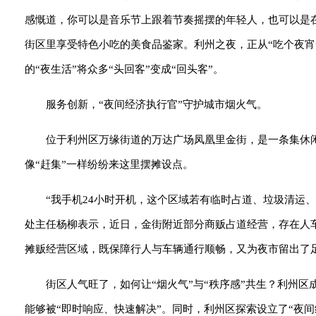
感慨道，你可以是音乐节上跟着节奏摇摆的年轻人，也可以是
街区里享受特色小吃的美食品鉴家。利州之夜，正从“吃个夜宵
的“夜生活”将众多“头回客”变成“回头客”。
服务创新，“夜间经济执行官”守护城市烟火气。
位于利州区万缘街道的万达广场凤凰里金街，是一条集休
像“赶集”一样纷纷来这里摆摊设点。
“我手机24小时开机，这个区域若有临时占道、垃圾清运
处主任杨柳表示，近日，金街附近部分商贩占道经营，存在人
摊贩经营区域，既保障行人与车辆通行顺畅，又为夜市留出了
街区人气旺了，如何让“烟火气”与“秩序感”共生？利州
能够被“即时响应、快速解决”。同时，利州区探索设立了“夜