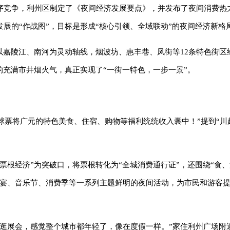
序竞争，利州区制定了《夜间经济发展要点》，并发布了夜间消费热
展的“作战图”，目标是形成“核心引领、全域联动”的夜间经济新格
以嘉陵江、南河为灵动轴线，烟波坊、惠丰巷、凤街等12条特色街区
的充满市井烟火气，真正实现了“一街一特色，一步一景”。
的球票将广元的特色美食、住宿、购物等福利统统收入囊中！”提到“川
票根经济”为突破口，将票根转化为“全城消费通行证”，还围绕“食
虾宴、音乐节、消费季等一系列主题鲜明的夜间活动，为市民和游客
，逛展会，感觉整个城市都年轻了，像在度假一样。”家住利州广场附