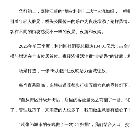
华灯初上，嘉陵江畔的“烟火利州十二坊”人流如织，一
引着年轻人驻足，桥头公园传来的乐声为夜晚增添了别样风情
客在不同的街坊感受不一样的夜景、夜游和夜购。
2025年前三季度，利州区社消零总额达134.01亿元，占
模与增速在全市位居首位。夜经济激活消费“金钥匙”的背后，
场景打造，一张“热力图”让夜晚活力全域绽放。
每当夜幕降临，东坝街道花都步行街五颜六色的霓虹灯下
“自从街区升级开街后，店里的客流量比之前翻了一番。”
了，管理规范了，来消费的人也多了，我们做生意更有信心了！
“就像为城市的夜晚做了一次‘CT扫描’，我们结合人口